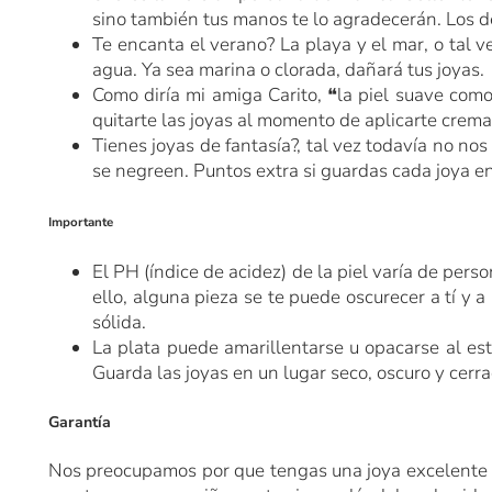
sino también tus manos te lo agradecerán. Los d
Te encanta el verano? La playa y el mar, o tal v
agua. Ya sea marina o clorada, dañará tus joyas.
Como diría mi amiga Carito,
❝
la piel suave como 
quitarte las joyas al momento de aplicarte crem
Tienes joyas de fantasía?, tal vez todavía no no
se negreen. Puntos extra si guardas cada joya en 
Importante
El PH (índice de acidez) de la piel varía de pers
ello, alguna pieza se te puede oscurecer a tí y
sólida.
La plata puede amarillentarse u opacarse al es
Guarda las joyas en un lugar seco, oscuro y cerra
Garantía
Nos preocupamos por que tengas una joya excelente d