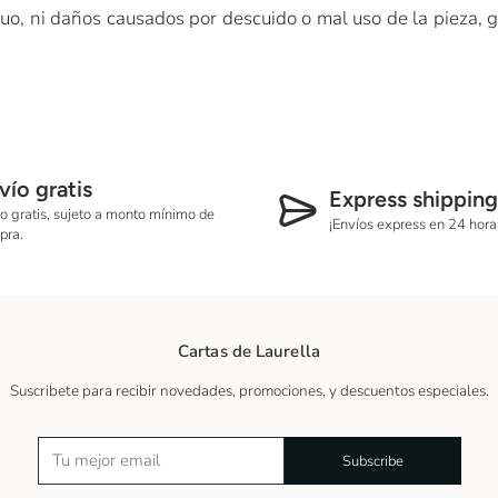
o, ni daños causados por descuido o mal uso de la pieza, g
vío gratis
Express shipping
o gratis, sujeto a monto mínimo de
¡Envíos express en 24 hor
pra.
Cartas de Laurella
Suscribete para recibir novedades, promociones, y descuentos especiales.
Subscribe