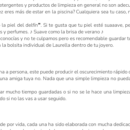
etergentes y productos de limpieza en general no son adecua
ez eres más de estar en la piscina? Cualquiera sea tu caso, 
la piel del delfín
❞
. Si te gusta que tu piel esté suaaave,
as y perfumes.
♪
Suave como la brisa de verano
♪
s conocías y no te culpamos pero es recomendable guardar tu
la bolsita individual de Laurella dentro de tu joyero.
ona a persona, este puede producir el oscurecimiento rápido d
 a una amiga tuya no. Nada que una simple limpieza no pueda
tar mucho tiempo guardadas o si no se le hace una limpie
do si no las vas a usar seguido.
e por vida, cada una ha sido elaborada con mucha dedicac